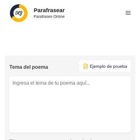
Saltar
Parafrasear
al
Men
Parafraseo Online
contenido
Ejemplo de prueba
Tema del poema