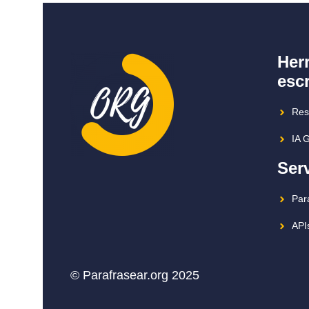
Her
escr
Res
IA 
Ser
Pará
API
© Parafrasear.org 2025