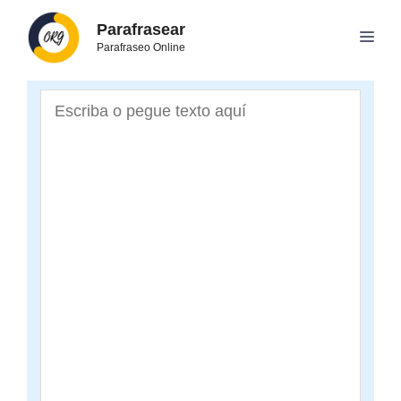
Skip
Parafrasear
to
Men
Parafraseo Online
content