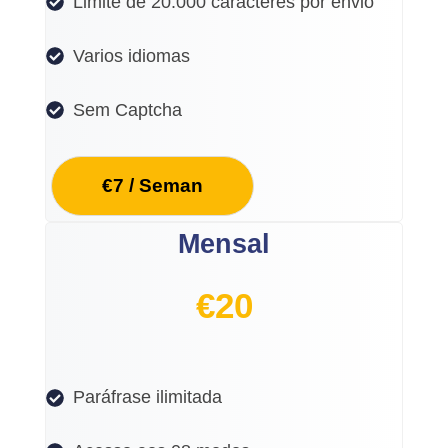
Limite de 20.000 caracteres por envio
Varios idiomas
Sem Captcha
€7 / Seman
Mensal
€
20
Paráfrase ilimitada