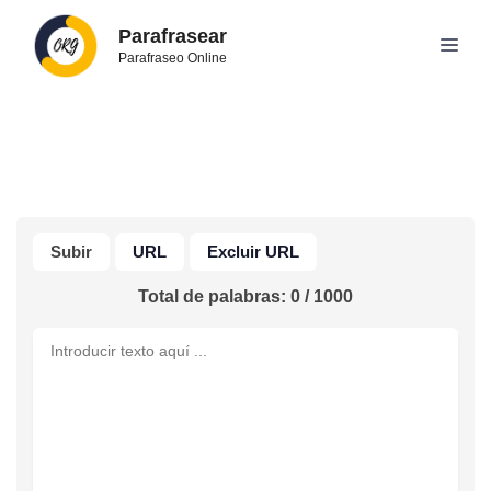
Skip
Parafrasear
to
Men
Parafraseo Online
content
Subir
URL
Excluir URL
Total de palabras:
0
/
1000