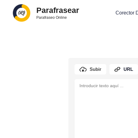
Skip
Parafrasear
to
Corector 
Parafraseo Online
content
Subir
URL