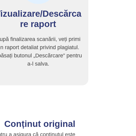
izualizare/Descărca
re raport
upă finalizarea scanării, veți primi
n raport detaliat privind plagiatul.
ăsați butonul „Descărcare” pentru
a-l salva.
Conținut original
tru a asigura că conținutul este