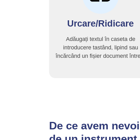
Urcare/Ridicare
Adăugați textul în caseta de
introducere tastând, lipind sau
încărcând un fișier document într
De ce avem nevoi
de un instrument