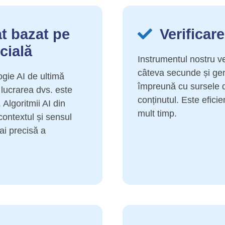
at bazat pe
Verificar
icială
Instrumentul nostru ver
câteva secunde și gen
ogie AI de ultimă
împreună cu sursele 
 lucrarea dvs. este
conținutul. Este efici
 Algoritmii AI din
mult timp.
contextul și sensul
ai precisă a