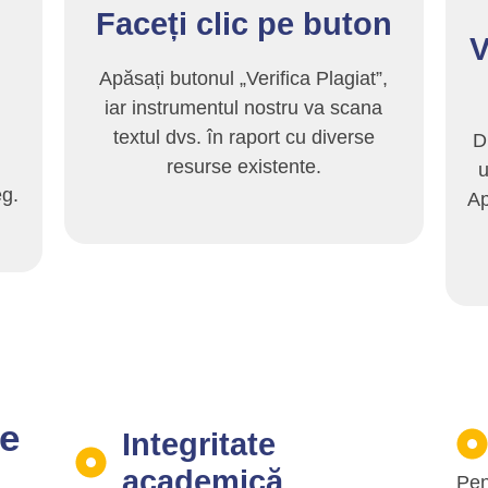
Faceți clic pe buton
V
Apăsați butonul „Verifica Plagiat”,
iar instrumentul nostru va scana
textul dvs. în raport cu diverse
D
resurse existente.
u
eg.
Ap
e
Integritate
academică
Pen