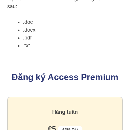
sau:
.doc
.docx
.pdf
.txt
Đăng ký Access Premium
Hàng tuần
€5
63% Tắt