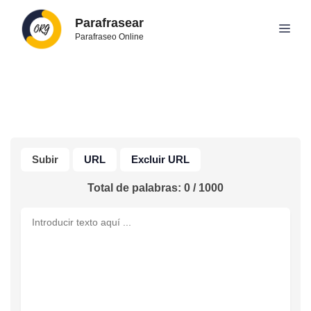
Skip
Parafrasear
to
Men
Parafraseo Online
content
Subir
URL
Excluir URL
Total de palabras:
0
/
1000